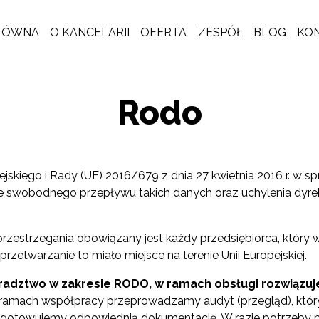
ŁÓWNA
O KANCELARII
OFERTA
ZESPÓŁ
BLOG
KO
Rodo
kiego i Rady (UE) 2016/679 z dnia 27 kwietnia 2016 r. w s
e swobodnego przepływu takich danych oraz uchylenia dyr
rzestrzegania obowiązany jest każdy przedsiębiorca, który w
zetwarzanie to miało miejsce na terenie Unii Europejskiej.
adztwo w zakresie RODO, w ramach obsługi rozwiązu
amach współpracy przeprowadzamy audyt (przegląd), który
ygotowujemy odpowiednią dokumentację. W razie potrzeby