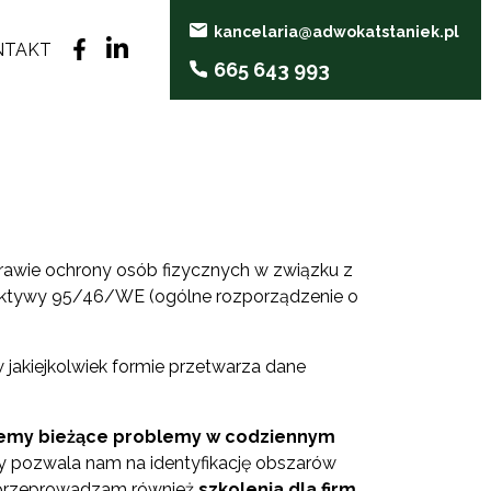
kancelaria@adwokatstaniek.pl
NTAKT
665 643 993
prawie ochrony osób fizycznych w związku z
ektywy 95/46/WE (ogólne rozporządzenie o
 jakiejkolwiek formie przetwarza dane
jemy bieżące problemy w codziennym
 pozwala nam na identyfikację obszarów
 przeprowadzam również
szkolenia dla firm
.