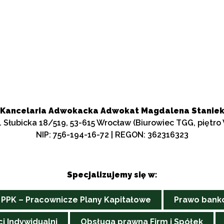
Kancelaria Adwokacka Adwokat Magdalena Stanie
. Słubicka 18/519, 53-615 Wrocław (Biurowiec TGG, piętro
NIP: 756-194-16-72 | REGON: 362316323
Specjalizujemy się w:
PPK – Pracownicze Plany Kapitałowe
Prawo banko
ci Indywidualni
Obsługa prawna Firm i Spółek