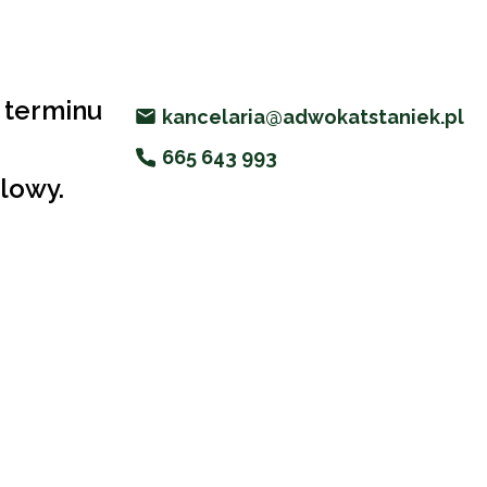
terminu
kancelaria@adwokatstaniek.pl
665 643 993
ilowy.