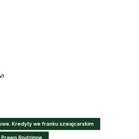
k
 V)
we. Kredyty we franku szwajcarskim
Prawo Rodzinne