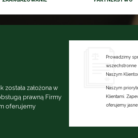
Prowadzimy spr
wszechstronne 
Naszym Kliento
k została założona w
Naszym prioryte
 obsługą prawną Firmy
Klientami. Zape
om oferujemy
oferujemy jasne