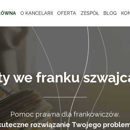
ŁÓWNA
O KANCELARII
OFERTA
ZESPÓŁ
BLOG
KO
ty we franku szwajc
Pomoc prawna dla frankowiczów.
kuteczne rozwiązanie Twojego problem