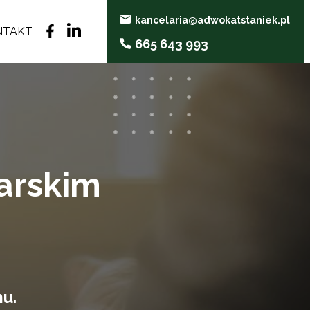
kancelaria@adwokatstaniek.pl
NTAKT
665 643 993
arskim
u.