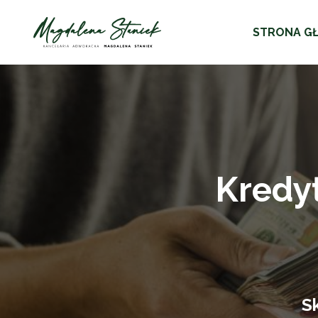
STRONA G
Kredy
S