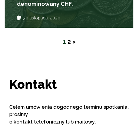
denominowany CHF.
30 listopada, 2020
Stronicowanie
Page
Page
1
2
>
wpisów
Kontakt
Celem umówienia dogodnego terminu spotkania,
prosimy
o kontakt telefoniczny lub mailowy.